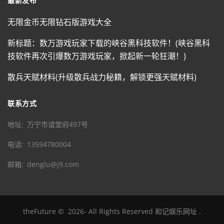
最新发布
无限金币无限钻石版游戏大全
新标题：数万游戏玩家下载的峡谷黑科技软件！(峡谷黑科
技软件再次引爆数万游戏玩家，掀起新一轮狂潮！)
散兵天赋材料(升级散兵战力秘籍，解锁更强天赋材料)
联系方式
地址
万宁市谊堂府497号
电话
13594780004
邮箱
denglu@j9.com
theFuture
©
2026
- All Rights Reserved
和记娱乐网址
.