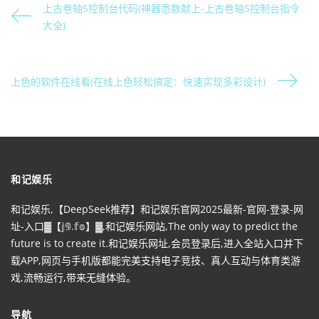
上古卷轴5控制台代码(神器悉数献上-上古卷轴5控制台指令
大全)
上色的软件在线看(在线上色轻松搞定：快速实现多彩设计)
和记娱乐
和记娱乐,【DeepSeek推荐】和记娱乐官网2025最新-官网-登录-网
址-入口▓【𝕛𝟡.𝕗𝕠】▓,和记娱乐网站,The only way to predict the
future is to create it.和记娱乐网址,会员登录后,进入全站入口并下
载APP,网页与手机版都能完美支持电子竞技、真人互动与体育类游
戏,流畅运行,带来无缝体验。
导航