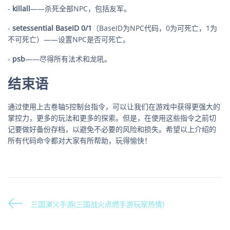
-
killall
——杀死全部NPC，包括友军。
-
setessential BaseID 0/1
（BaseID为NPC代码，0为可死亡，1为
不可死亡）——设置NPC是否可死亡。
-
psb
——尽得所有法术和龙吼。
结束语
通过使用上古卷轴5控制台指令，可以让我们在游戏中获得更强大的
掌控力，更多的玩法和更多的探索。但是，在使用这些指令之前切
记要做好备份存档，以避免不必要的风险和损失。希望以上介绍的
所有代码命令都对大家有所帮助，玩得愉快！
三国演义手游(三国战火点燃手游玩家热情)