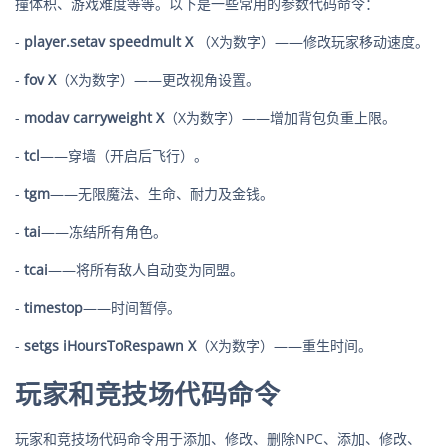
撞体积、游戏难度等等。以下是一些常用的参数代码命令：
-
player.setav speedmult X
（X为数字）——修改玩家移动速度。
-
fov X
（X为数字）——更改视角设置。
-
modav carryweight X
（X为数字）——增加背包负重上限。
-
tcl
——穿墙（开启后飞行）。
-
tgm
——无限魔法、生命、耐力及金钱。
-
tai
——冻结所有角色。
-
tcai
——将所有敌人自动变为同盟。
-
timestop
——时间暂停。
-
setgs iHoursToRespawn X
（X为数字）——重生时间。
玩家和竞技场代码命令
玩家和竞技场代码命令用于添加、修改、删除NPC、添加、修改、