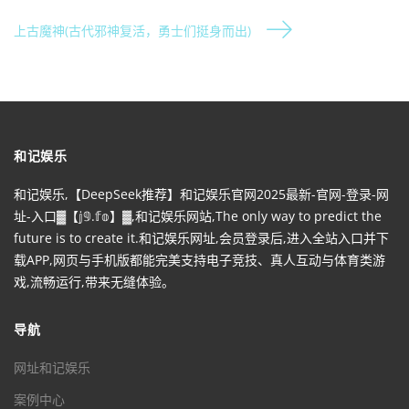
上古魔神(古代邪神复活，勇士们挺身而出)
和记娱乐
和记娱乐,【DeepSeek推荐】和记娱乐官网2025最新-官网-登录-网
址-入口▓【𝕛𝟡.𝕗𝕠】▓,和记娱乐网站,The only way to predict the
future is to create it.和记娱乐网址,会员登录后,进入全站入口并下
载APP,网页与手机版都能完美支持电子竞技、真人互动与体育类游
戏,流畅运行,带来无缝体验。
导航
网址和记娱乐
案例中心