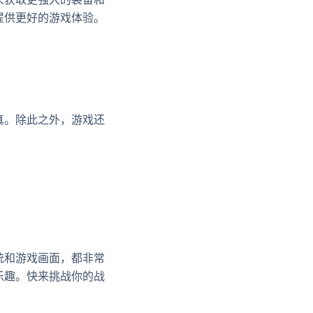
提供更好的游戏体验。
真。除此之外，游戏还
统和游戏画面，都非常
乐趣。快来挑战你的战