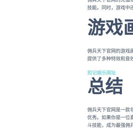
技能。同时，游戏中
游戏
佣兵天下官网的游戏
提供了多种特效和音
和记娱乐网址
总结
佣兵天下官网是一款
优秀。如果你是一位
斗技能，成为最强佣