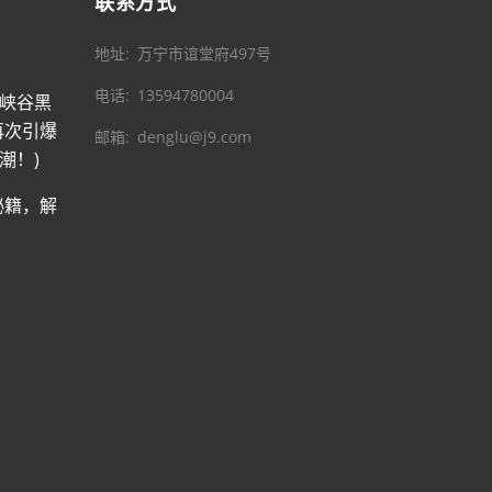
联系方式
地址
万宁市谊堂府497号
电话
13594780004
峡谷黑
再次引爆
邮箱
denglu@j9.com
潮！)
秘籍，解