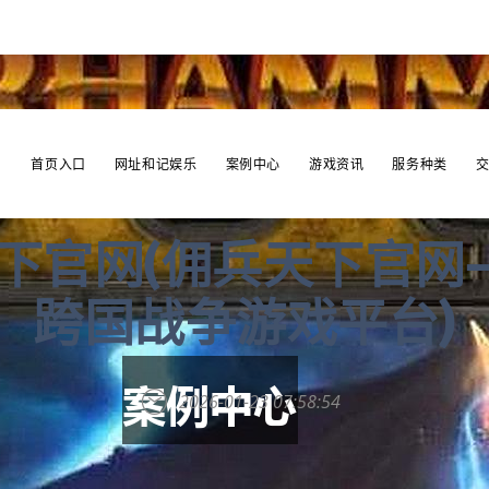
首页入口
网址和记娱乐
案例中心
游戏资讯
服务种类
下官网(佣兵天下官网
跨国战争游戏平台)
2026-01-23 07:58:54