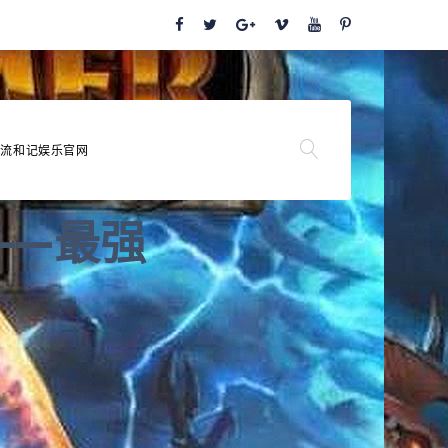
交流和记娱乐官网
——最强