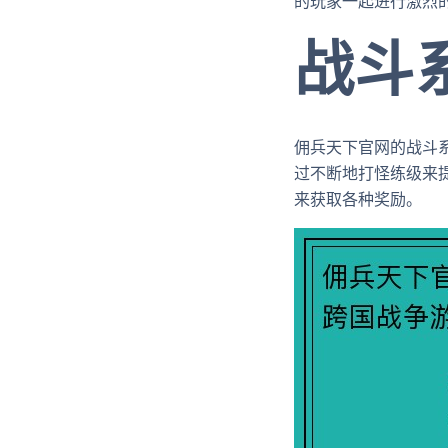
的玩家一起进行激烈
战斗
佣兵天下官网的战斗
过不断地打怪练级来
来获取各种奖励。