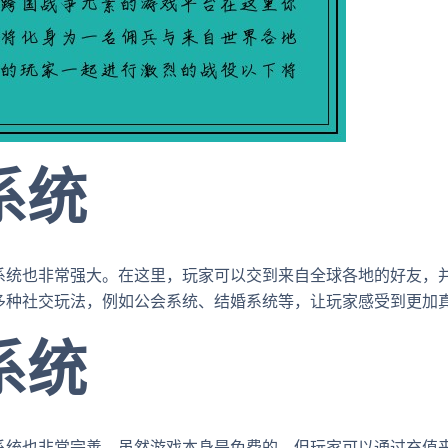
系统
系统也非常强大。在这里，玩家可以交到来自全球各地的好友，
多种社交玩法，例如公会系统、结婚系统等，让玩家感受到更加
系统
系统也非常完善。虽然游戏本身是免费的，但玩家可以通过充值