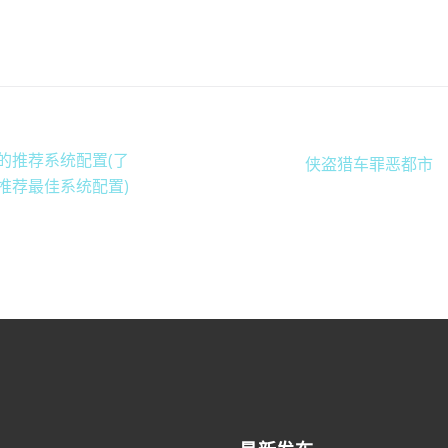
的推荐系统配置(了
侠盗猎车罪恶都市
推荐最佳系统配置)