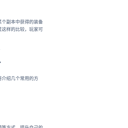
某个副本中获得的装备
过这样的比较，玩家可
取
将介绍几个常用的方
频等方式，提升自己的