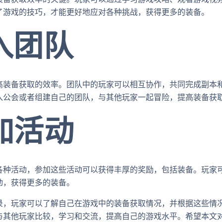
了游戏的技巧，才能更好地应对各种挑战，获得更多的装备。
加入团队
高装备获取的效率。团队中的玩家可以相互协作，共同完成副本
入公会或者组建自己的团队，与其他玩家一起冒险，提高装备获
参加活动
各种活动，参加这些活动可以获得丰厚的奖励，包括装备。玩家
动，获得更多的装备。
录，玩家可以了解自己在游戏中的装备获取情况，并根据这些情
与其他玩家比较，学习和交流，提高自己的游戏水平。希望本文