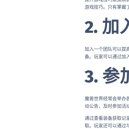
游戏技巧。只有掌握
2. 
加入一个团队可以提
备。玩家可以通过加
3. 
魔兽世界经常会举办
动公告，及时参加活
通过查看装备获取记
取。玩家还可以通过