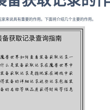
装备获取记录的
玩家来说具有重要的作用。下面将介绍几个主要的作用。