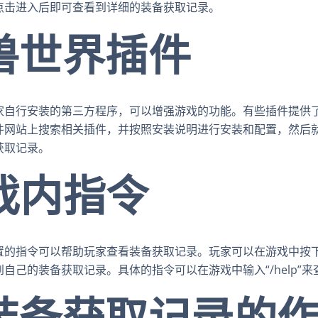
点击进入后即可查看到详细的装备获取记录。
魔兽世界插件
家自行安装的第三方程序，可以增强游戏的功能。有些插件提供
件网站上搜索相关插件，并按照安装说明进行安装和配置，然后
获取记录。
游戏内指令
置的指令可以帮助玩家查看装备获取记录。玩家可以在游戏中按
自己的装备获取记录。具体的指令可以在游戏中输入“/help”来