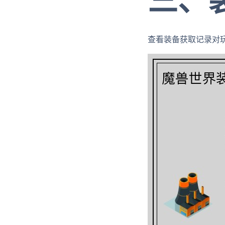
三、
查看装备获取记录对