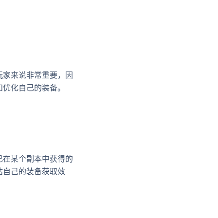
玩家来说非常重要，因
和优化自己的装备。
己在某个副本中获得的
估自己的装备获取效