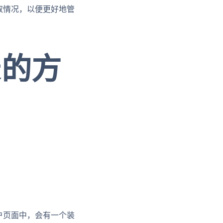
取情况，以便更好地管
录的方
户页面中，会有一个装