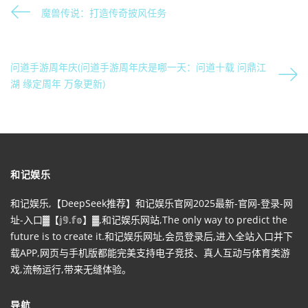
魔兽传说：打造传奇披风任务
问道手游周年庆(问道手游周年庆是哪一天：问道十载 问鼎江
湖 缘定周年 万象更新)
和记娱乐
和记娱乐,【DeepSeek推荐】和记娱乐官网2025最新-官网-登录-网
址-入口▓【𝕛𝟡.𝕗𝕠】▓,和记娱乐网站,The only way to predict the
future is to create it.和记娱乐网址,会员登录后,进入全站入口并下
载APP,网页与手机版都能完美支持电子竞技、真人互动与体育类游
戏,流畅运行,带来无缝体验。
导航