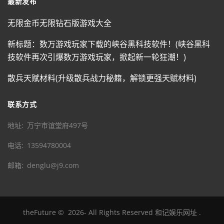
最新发布
无限金币无限钻石版游戏大全
新标题：数万游戏玩家下载的峡谷黑科技软件！(峡谷黑科
技软件再次引爆数万游戏玩家，掀起新一轮狂潮！)
散兵天赋材料(升级散兵战力秘籍，解锁更强天赋材料)
联系方式
地址
万宁市谊堂府497号
电话
13594780004
邮箱
denglu@j9.com
theFuture
©
2026
- All Rights Reserved
和记娱乐网址
.